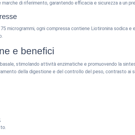
e marche di riferimento, garantendo efficacia e sicurezza a un pre
presse
e 75 microgrammi, ogni compressa contiene Liotironina sodica e ec
o.
e e benefici
asale, stimolando attività enzimatiche e promuovendo la sintesi 
ramento della digestione e del controllo del peso, contrasto ai 
;
to.