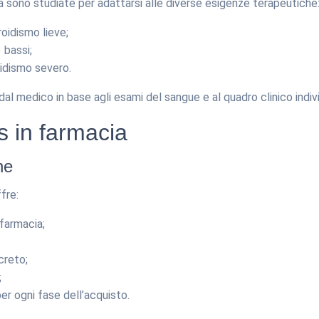
ca sono studiate per adattarsi alle diverse esigenze terapeutiche
roidismo lieve;
 bassi;
oidismo severo.
al medico in base agli esami del sangue e al quadro clinico indiv
s in farmacia
ne
fre:
 farmacia;
creto;
;
r ogni fase dell’acquisto.