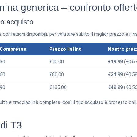
onina generica – confronto offer
tuo acquisto
confezioni disponibili, per valutare subito il miglior prezzo e il r
Compresse
Prezzo listino
Nostro prez
30
€40.00
€19.99
(€0.67
60
€80.00
€34.99
(€0.58
90
€135.00
€49.99
(€0.56
uita e tracciabilità completa: così il tuo acquisto è protetto dall
 di T3