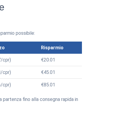
te
isparmio possibile:
zo
Risparmio
/cpr)
€20.01
/cpr)
€45.01
/cpr)
€85.01
a partenza fino alla consegna rapida in