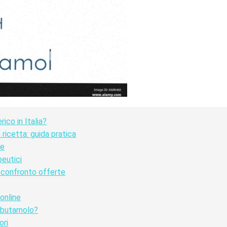
co in Italia?
ricetta: guida pratica
ve
peutici
 confronto offerte
online
albutamolo?
ori