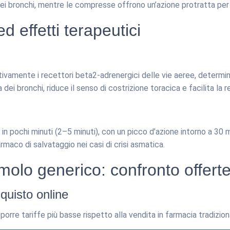
 bronchi, mentre le compresse offrono un’azione protratta per i
d effetti terapeutici
ivamente i recettori beta2-adrenergici delle vie aeree, determi
ra dei bronchi, riduce il senso di costrizione toracica e facilita l
in pochi minuti (2–5 minuti), con un picco d’azione intorno a 30 mi
maco di salvataggio nei casi di crisi asmatica.
olo generico: confronto offert
cquisto online
porre tariffe più basse rispetto alla vendita in farmacia tradizion