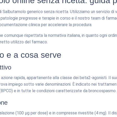
o online senza ricetta: guida p
i Salbutamolo generico senza ricetta. Utilizziamo un servizio di 
atologie pregresse e terapie in corso e il nostro team di farmaci
ocumentazione clinica per accelerare la procedura.
e comunque rispettata la normativa italiana, in quanto ogni ordi
rretto utilizzo del farmaco.
lo e a cosa serve
ttivo
 azione rapida, appartenente alla classe dei beta2-agonisti. Il 
rova impiego sotto varie denominazioni. È indicato nei trattament
BPCO) e in tutte le condizioni caratterizzate da broncospasmo.
one
alazione (100 µg per dose) e in compresse rivestite (4 mg). Il di