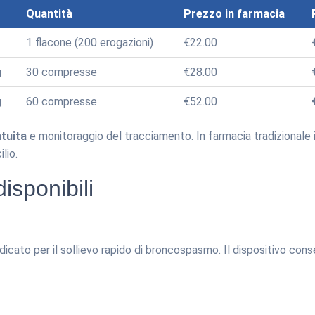
Quantità
Prezzo in farmacia
1 flacone (200 erogazioni)
€22.00
g
30 compresse
€28.00
g
60 compresse
€52.00
tuita
e monitoraggio del tracciamento. In farmacia tradizionale i
lio.
isponibili
icato per il sollievo rapido di broncospasmo. Il dispositivo cons