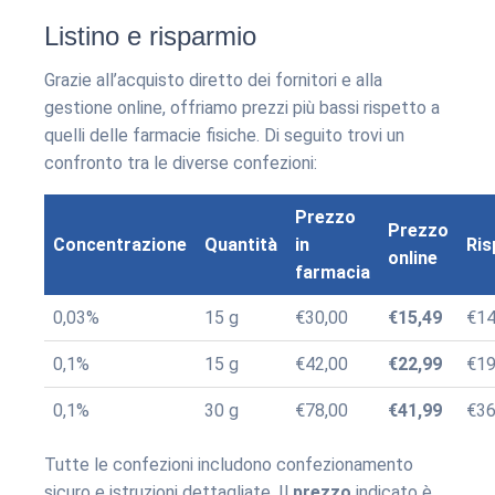
Listino e risparmio
Grazie all’acquisto diretto dei fornitori e alla
gestione online, offriamo prezzi più bassi rispetto a
quelli delle farmacie fisiche. Di seguito trovi un
confronto tra le diverse confezioni:
Prezzo
Prezzo
Concentrazione
Quantità
in
Ris
online
farmacia
0,03%
15 g
€30,00
€15,49
€14
0,1%
15 g
€42,00
€22,99
€19
0,1%
30 g
€78,00
€41,99
€36
Tutte le confezioni includono confezionamento
sicuro e istruzioni dettagliate. Il
prezzo
indicato è