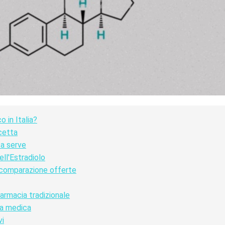
 in Italia?
icetta
sa serve
ll'Estradiolo
 comparazione offerte
farmacia tradizionale
ta medica
vi