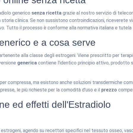
 online senza ricetta
radiolo generico
senza ricetta
grazie al nostro servizio di teleco
storia clinica. Se non sussistono controindicazioni, riceverete vi
vo. Tutto il processo è conforme alla normativa italiana e tutela 
generico e a cosa serve
rtenente alla classe degli estrogeni. Viene prescritto per terap
 versione
generica
contiene l'identico principio attivo, prodott
per compressa, ma esistono anche soluzioni transdermiche come 
esse, le più richieste per la comodità d'uso e il
prezzo
compet
 ed effetti dell'Estradiolo
ici di estrogeni, agendo su recettori specifici nel tessuto osseo, vas