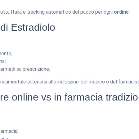
tutta Italia e tracking automatico del pacco per ogni
ordine
.
di Estradiolo
mento;
nsi;
termedi su prescrizione.
ndamentale attenersi alle indicazioni del medico o del farmacist
e online vs in farmacia tradizi
farmacia;
asa;