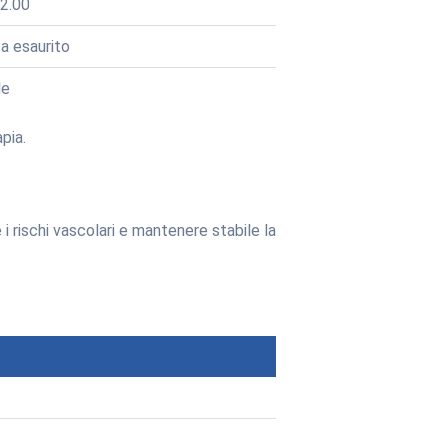
2.00
a esaurito
le
pia.
i rischi vascolari e mantenere stabile la