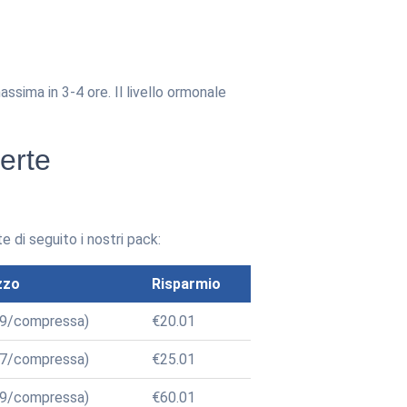
sima in 3-4 ore. Il livello ormonale
erte
 di seguito i nostri pack:
zzo
Risparmio
89/compressa)
€20.01
17/compressa)
€25.01
89/compressa)
€60.01