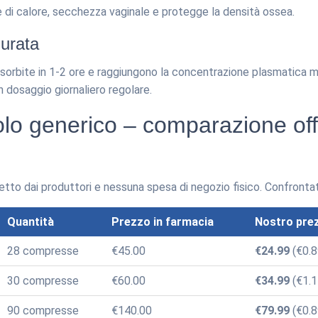
 di calore, secchezza vaginale e protegge la densità ossea.
urata
rbite in 1-2 ore e raggiungono la concentrazione plasmatica mas
n dosaggio giornaliero regolare.
olo generico – comparazione off
etto dai produttori e nessuna spesa di negozio fisico. Confrontate
Quantità
Prezzo in farmacia
Nostro pre
28 compresse
€45.00
€24.99
(€0.
30 compresse
€60.00
€34.99
(€1.
90 compresse
€140.00
€79.99
(€0.