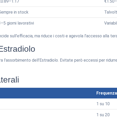
€0.89–1.17
€1.50–
Sempre in stock
Talvolt
3–5 giorni lavorativi
Variabi
cide sull’efficacia, ma riduce i costi e agevola l’accesso alla tera
Estradiolo
l’assorbimento dell’Estradiolo. Evitate però eccessi per ridurre 
aterali
Frequenza
1 su 10
1 su 20