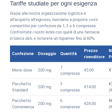
Tariffe studiate per ogni esigenza
Grazie alla nostra organizzazione logistica e
all’acquisto all’ingrosso, riusciamo a proporre costi
competitivi per confezioni da 1, 3 e 6 compresse.
Confrontate i nostri listini con quelli di una farmacia
in banca dati, e noterete un risparmio fino al 60%:
Prezzo
N
Confezione
Dosaggio
Quantità
rivenditore
P
1
Mono-dose
200 mg
€5.00
€
compressa
Pacchetto
3
€
200 mg
€14.00
Standard
compresse
(
Pacchetto
6
€
200 mg
€28.00
Convenienza
compresse
(