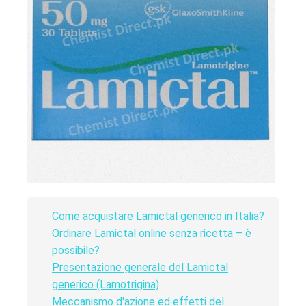
Come acquistare Lamictal generico in Italia?
Ordinare Lamictal online senza ricetta – è
possibile?
Presentazione generale del Lamictal
generico (Lamotrigina)
Meccanismo d'azione ed effetti del