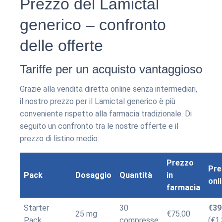
Prezzo del Lamictal
generico – confronto
delle offerte
Tariffe per un acquisto vantaggioso
Grazie alla vendita diretta online senza intermediari,
il nostro prezzo per il Lamictal generico è più
conveniente rispetto alla farmacia tradizionale. Di
seguito un confronto tra le nostre offerte e il
prezzo di listino medio:
Prezzo
Pre
Pack
Dosaggio
Quantità
in
onl
farmacia
Starter
30
€39
25 mg
€75.00
Pack
compresse
(€1