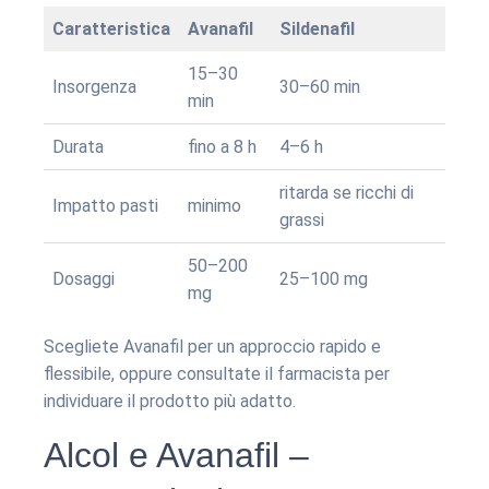
Caratteristica
Avanafil
Sildenafil
15–30
Insorgenza
30–60 min
min
Durata
fino a 8 h
4–6 h
ritarda se ricchi di
Impatto pasti
minimo
grassi
50–200
Dosaggi
25–100 mg
mg
Scegliete Avanafil per un approccio rapido e
flessibile, oppure consultate il farmacista per
individuare il prodotto più adatto.
Alcol e Avanafil –