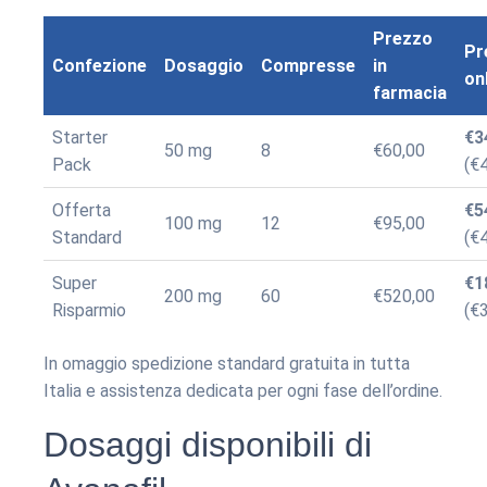
Prezzo
Pr
Confezione
Dosaggio
Compresse
in
on
farmacia
Starter
€3
50 mg
8
€60,00
Pack
(€
Offerta
€5
100 mg
12
€95,00
Standard
(€
Super
€1
200 mg
60
€520,00
Risparmio
(€
In omaggio spedizione standard gratuita in tutta
Italia e assistenza dedicata per ogni fase dell’ordine.
Dosaggi disponibili di