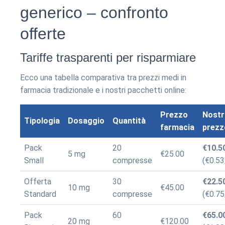
generico – confronto
offerte
Tariffe trasparenti per risparmiare
Ecco una tabella comparativa tra prezzi medi in
farmacia tradizionale e i nostri pacchetti online:
Prezzo
Nostr
Tipologia
Dosaggio
Quantità
farmacia
prezz
Pack
20
€10.5
5 mg
€25.00
Small
compresse
(€0.53
Offerta
30
€22.5
10 mg
€45.00
Standard
compresse
(€0.75
Pack
60
€65.0
20 mg
€120.00