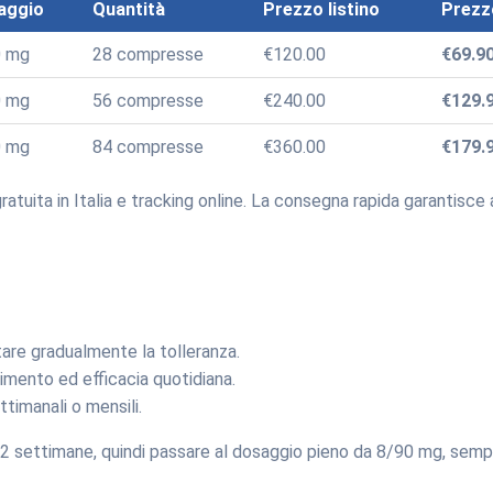
aggio
Quantità
Prezzo listino
Prezz
0 mg
28 compresse
€120.00
€69.9
0 mg
56 compresse
€240.00
€129.
0 mg
84 compresse
€360.00
€179.
tuita in Italia e tracking online. La consegna rapida garantisce arri
tare gradualmente la tolleranza.
mento ed efficacia quotidiana.
timanali o mensili.
r 2 settimane, quindi passare al dosaggio pieno da 8/90 mg, sem