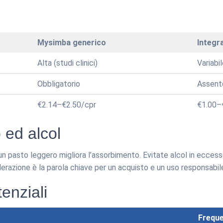
Mysimba generico
Integra
Alta (studi clinici)
Variabi
Obbligatorio
Assent
€2.14–€2.50/cpr
€1.00–
 ed alcol
 pasto leggero migliora l’assorbimento. Evitate alcol in eccess
derazione è la parola chiave per un acquisto e un uso responsabil
tenziali
Frequ