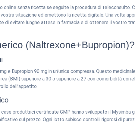
 online senza ricetta se seguite la procedura di teleconsulto. 
la vostra situazione ed emettono la ricetta digitale. Una volta a
 di evitare lunghe attese in farmacia e di ottenere il vostro t
erico (Naltrexone+Bupropion)?
i
g e Bupropion 90 mg in un’unica compressa. Questo medicinale è
orea (BMI) superiore a 30 o superiore a 27 con comorbidità corre
ollo dell’appetito.
ico
case produttrici certificate GMP hanno sviluppato il Mysimba gen
ificativo sul prezzo. Ogni lotto subisce controlli rigorosi di pur