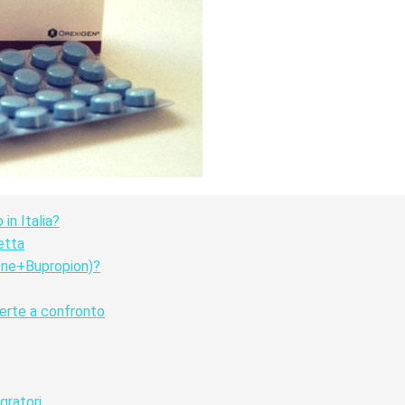
n Italia?
etta
one+Bupropion)?
erte a confronto
gratori