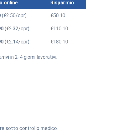
o online
Risparmio
0
(€2.50/cpr)
€50.10
90
(€2.32/cpr)
€110.10
90
(€2.14/cpr)
€180.10
vi in 2-4 giorni lavorativi.
pre sotto controllo medico.