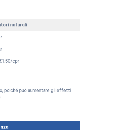
tori naturali
le
e
€1.50/cpr
o, poiché può aumentare gli effetti
e.
enza